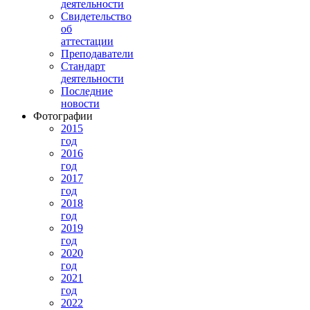
деятельности
Свидетельство
об
аттестации
Преподаватели
Стандарт
деятельности
Последние
новости
Фотографии
2015
год
2016
год
2017
год
2018
год
2019
год
2020
год
2021
год
2022