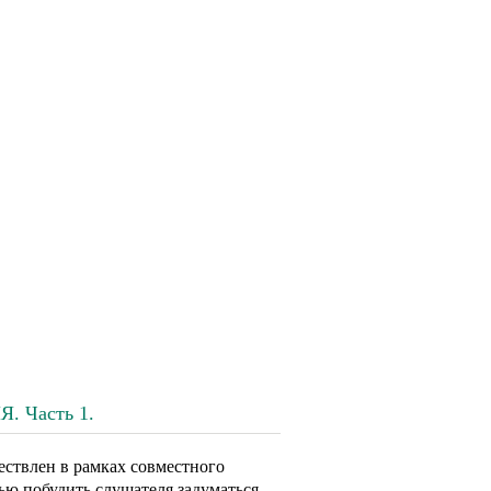
 Часть 1.
ствлен в рамках совместного
ью побудить слушателя задуматься