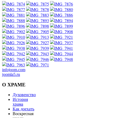
infojoom.com
joomla5.ru
О
ХРАМЕ
Духовенство
История
храма
Как доехать
Воскресная