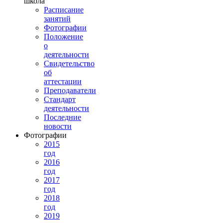
школа
Расписание
занятий
Фотографии
Положение
о
деятельности
Свидетельство
об
аттестации
Преподаватели
Стандарт
деятельности
Последние
новости
Фотографии
2015
год
2016
год
2017
год
2018
год
2019