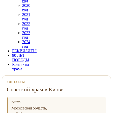
год
2020
год
2021
год
2022
год
2023
год
2024
год
РЕКВИЗИТЫ
80 ЛЕТ
ПОБЕДЫ
Контакты
храма
КОНТАКТЫ
Спасский храм в Киове
АДРЕС
Московская область,