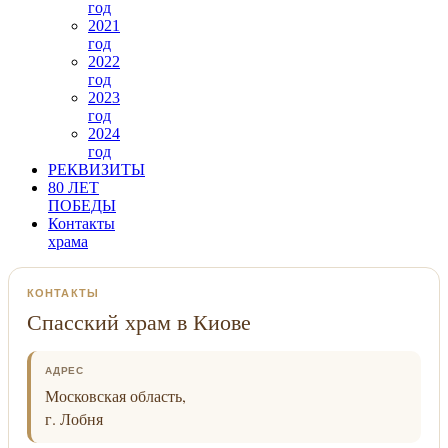
год
2021
год
2022
год
2023
год
2024
год
РЕКВИЗИТЫ
80 ЛЕТ
ПОБЕДЫ
Контакты
храма
КОНТАКТЫ
Спасский храм в Киове
АДРЕС
Московская область,
г. Лобня