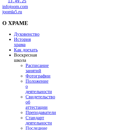
infojoom.com
joomla5.ru
О
ХРАМЕ
Духовенство
История
храма
Как доехать
Воскресная
школа
Расписание
занятий
Фотографии
Положение
о
деятельности
Свидетельство
об
аттестации
Преподаватели
Стандарт
деятельности
Последние