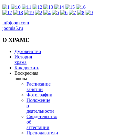
infojoom.com
joomla5.ru
О
ХРАМЕ
Духовенство
История
храма
Как доехать
Воскресная
школа
Расписание
занятий
Фотографии
Положение
о
деятельности
Свидетельство
об
аттестации
Преподаватели