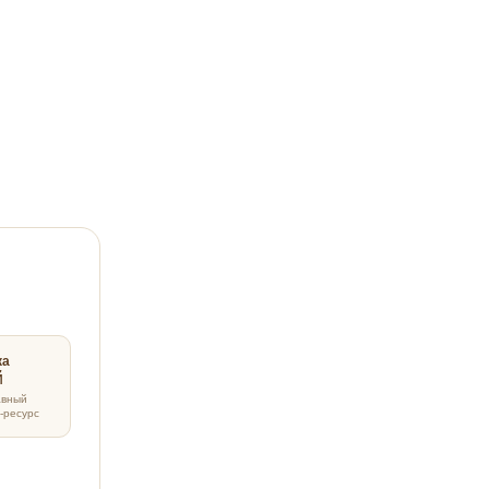
ка
авный
-ресурс