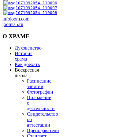
infojoom.com
joomla5.ru
О
ХРАМЕ
Духовенство
История
храма
Как доехать
Воскресная
школа
Расписание
занятий
Фотографии
Положение
о
деятельности
Свидетельство
об
аттестации
Преподаватели
Стандарт