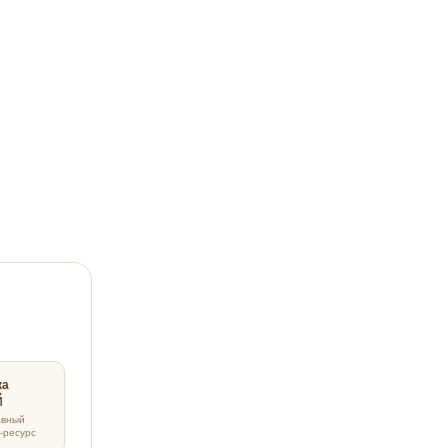
ка
авный
-ресурс