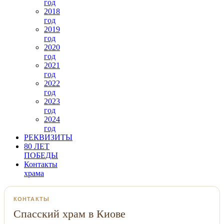
год
2018
год
2019
год
2020
год
2021
год
2022
год
2023
год
2024
год
РЕКВИЗИТЫ
80 ЛЕТ
ПОБЕДЫ
Контакты
храма
КОНТАКТЫ
Спасский храм в Киове