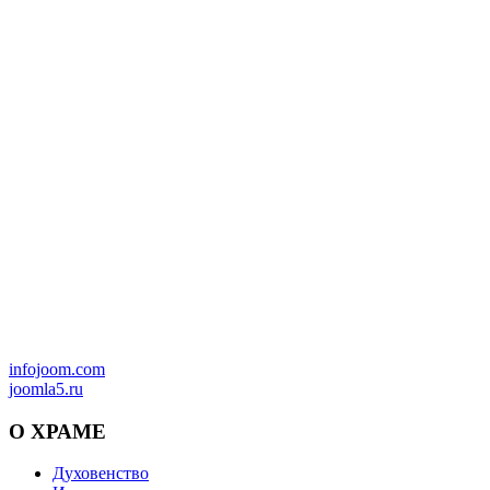
infojoom.com
joomla5.ru
О
ХРАМЕ
Духовенство