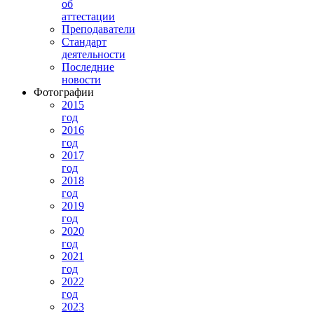
об
аттестации
Преподаватели
Стандарт
деятельности
Последние
новости
Фотографии
2015
год
2016
год
2017
год
2018
год
2019
год
2020
год
2021
год
2022
год
2023