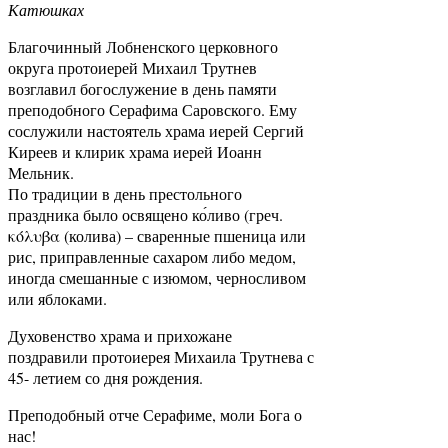
Катюшках
Благочинный Лобненского церковного
округа протоиерей Михаил Трутнев
возглавил богослужение в день памяти
преподобного Серафима Саровского. Ему
сослужили настоятель храма иерей Сергий
Киреев и клирик храма иерей Иоанн
Мельник.
По традиции в день престольного
праздника было освящено ко́ливо (греч.
κόλυβα (колива) – сваренные пшеница или
рис, приправленные сахаром либо медом,
иногда смешанные с изюмом, черносливом
или яблоками.
Духовенство храма и прихожане
поздравили протоиерея Михаила Трутнева с
45- летием со дня рождения.
Преподобный отче Серафиме, моли Бога о
нас!