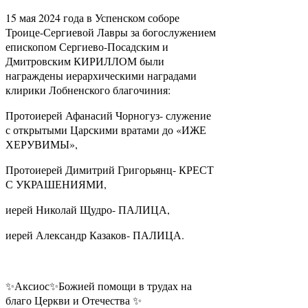
15 мая 2024 года в Успенском соборе
Троице-Сергиевой Лавры за богослужением
епископом Сергиево-Посадским и
Дмитровским КИРИЛЛОМ были
награждены иерархическими наградами
клирики Лобненского благочиния:
Протоиерей Афанасий Чорногуз- служение
с открытыми Царскими вратами до «ИЖЕ
ХЕРУВИМЫ»,
Протоиерей Димитрий Григорьянц- КРЕСТ
С УКРАШЕНИЯМИ,
иерей Николай Щудро- ПАЛИЦА,
иерей Александр Казаков- ПАЛИЦА.
✨Аксиос✨Божией помощи в трудах на
благо Церкви и Отечества ✨