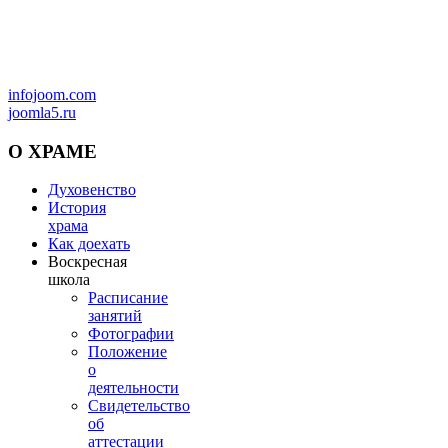
infojoom.com
joomla5.ru
О
ХРАМЕ
Духовенство
История
храма
Как доехать
Воскресная
школа
Расписание
занятий
Фотографии
Положение
о
деятельности
Свидетельство
об
аттестации