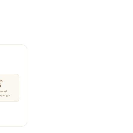
ка
авный
-ресурс