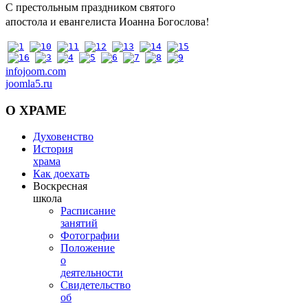
С престольным праздником святого
апостола и евангелиста Иоанна Богослова!
infojoom.com
joomla5.ru
О
ХРАМЕ
Духовенство
История
храма
Как доехать
Воскресная
школа
Расписание
занятий
Фотографии
Положение
о
деятельности
Свидетельство
об