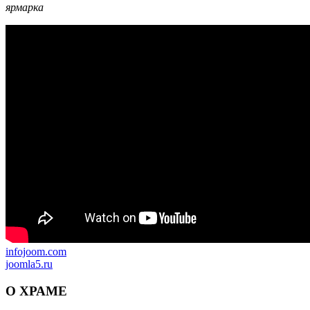
ярмарка
infojoom.com
joomla5.ru
О
ХРАМЕ