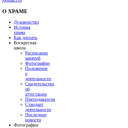
joomla5.ru
О
ХРАМЕ
Духовенство
История
храма
Как доехать
Воскресная
школа
Расписание
занятий
Фотографии
Положение
о
деятельности
Свидетельство
об
аттестации
Преподаватели
Стандарт
деятельности
Последние
новости
Фотографии